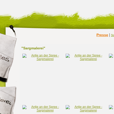
|
Presse
St
"Sargmalerei"